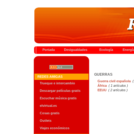
Portada
Desigualdades
Ecología
Energí
GUERRAS
REDES AMIGAS
Guerra civil española
(
Trueque e intercambio
África
( 1 artículos )
EEUU
( 2 artículos )
Descargar películas gratis
Escuchar música gratis
elvirtual.es
Cosas gratis
Outlets
Viajes económicos