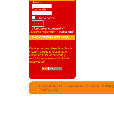
Usuario
Contraseña
Recordarme
¿Recuperar contraseña?
¿Quieres registrarte?
Hazlo aquí
SINDICAR ESTA WEB - RSS
Copia (con botón derecho sobre la
imagen) y pega la ruta de este
enlace en tu lector de feeds y
recibirás los nuevos artículos de
esta web allí:
A cerca de RedTV
|
Sugerencias - Contactar
© Copyrigh
.
RedTV.org.es