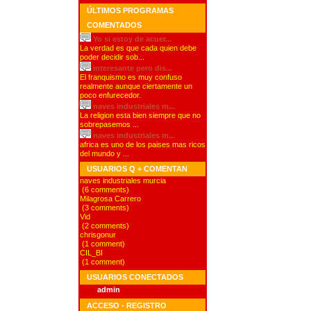
ÚLTIMOS PROGRAMAS
COMENTADOS
Yo si estoy de acuer...
La verdad es que cada quien debe
poder decidir sob...
interesante pero dis...
El franquismo es muy confuso
realmente aunque ciertamente un
poco enfurecedor.
naves industriales m...
La religion esta bien siempre que no
sobrepasemos ...
naves industriales m...
africa es uno de los paises mas ricos
del mundo y ...
USUARIOS Q + COMENTAN
naves industriales murcia
(6 comments)
Milagrosa Carrero
(3 comments)
Vid
(2 comments)
chrisgonur
(1 comment)
CIL_BI
(1 comment)
USUARIOS CONECTADOS
admin
ACCESO - REGISTRO