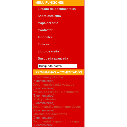
MENÚ FUNCIONES
Listado de documentales
Sobre este sitio
Mapa del sitio
Contactar
Tutoriales
Enlaces
Libro de visita
Busqueda avanzada
PROGRAMAS + COMENTADOS
El Vaticano y el sexo
(4 comentarios)
Documentales más votados
(3 comentarios)
Presas de Franco - Documental
(3 comentarios)
SIDA y patentes
(3 comentarios)
Documental campamento Jesús -
(2 comentarios)
Guerras por diamantes
(2 comentarios)
Documental la gasorruina - gas
(1 comentario)